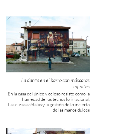
La danza en el barro con máscaras
infinitas
En la casa del único y celoso resiste como la
humedad de los techos lo irracional,
Las curas acéfalas y la gestión de lo incierto
de las manos dulces
Que no disfrutan del sacrificio salvador, del
martirio moral del cuerpo sangrante
Y prefieren la danza en el barro de máscaras
infinitas.